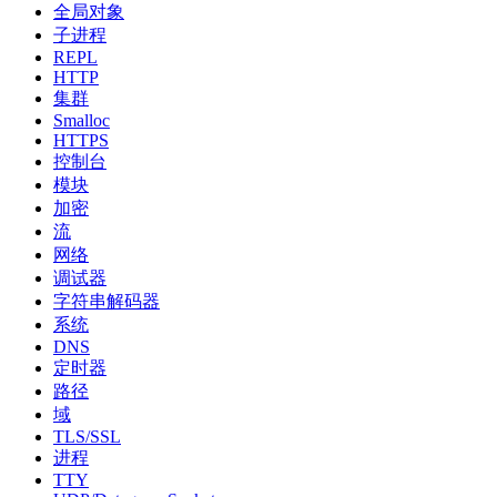
全局对象
子进程
REPL
HTTP
集群
Smalloc
HTTPS
控制台
模块
加密
流
网络
调试器
字符串解码器
系统
DNS
定时器
路径
域
TLS/SSL
进程
TTY