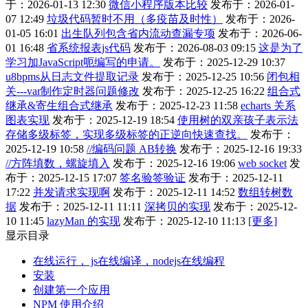
于：2026-01-13 12:30
微信小程序版本比较
发布于：2026-01-
07 12:49
垃圾代码暂时不用（多疫苗及时性）
发布于：2026-
01-05 16:01
出生队列包含省内流动查漏专项
发布于：2026-06-
01 16:48
省系统报表js代码
发布于：2026-08-03 09:15
这是为了
学习加JavaScript呃编写的申请。
发布于：2025-12-29 10:37
u8bpms从日志文件提取记录
发布于：2025-12-25 10:56
闭包相
关---var制作定时器问题修改
发布于：2025-12-25 16:22
组合式
继承&寄生组合式继承
发布于：2025-12-23 11:58
echarts 关系
图表实现
发布于：2025-12-19 18:54
使用树的双亲孩子表示法
存储多级标签，实现多级标签的正逆向快速查找。
发布于：
2025-12-19 10:58
//编码问题 AB转换
发布于：2025-12-16 19:33
//方阵填数，螺旋填入
发布于：2025-12-16 19:06
web socket
发
布于：2025-12-15 17:07
签名验签验证
发布于：2025-12-11
17:22
并发请求实现啊
发布于：2025-12-11 14:52
数组转树数
据
发布于：2025-12-11 11:11
深拷贝的实现
发布于：2025-12-
10 11:45
lazyMan 的实现
发布于：2025-12-10 11:13
[更多]
显示目录
在线运行， js在线编译，nodejs在线编程
安装
创建第一个应用
NPM 使用介绍