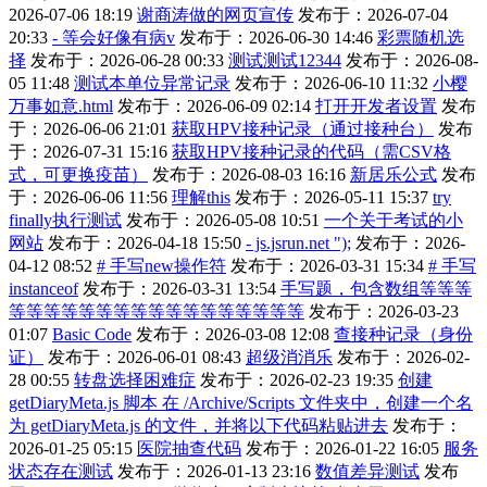
2026-07-06 18:19
谢商涛做的网页宣传
发布于：2026-07-04
20:33
- 等会好像有病v
发布于：2026-06-30 14:46
彩票随机选
择
发布于：2026-06-28 00:33
测试测试12344
发布于：2026-08-
05 11:48
测试本单位异常记录
发布于：2026-06-10 11:32
小樱
万事如意.html
发布于：2026-06-09 02:14
打开开发者设置
发布
于：2026-06-06 21:01
获取HPV接种记录（通过接种台）
发布
于：2026-07-31 15:16
获取HPV接种记录的代码（需CSV格
式，可更换疫苗）
发布于：2026-08-03 16:16
新居乐公式
发布
于：2026-06-06 11:56
理解this
发布于：2026-05-11 15:37
try
finally执行测试
发布于：2026-05-08 10:51
一个关于考试的小
网站
发布于：2026-04-18 15:50
- js.jsrun.net ");
发布于：2026-
04-12 08:52
# 手写new操作符
发布于：2026-03-31 15:34
# 手写
instanceof
发布于：2026-03-31 13:54
手写题，包含数组等等等
等等等等等等等等等等等等等等等等等
发布于：2026-03-23
01:07
Basic Code
发布于：2026-03-08 12:08
查接种记录（身份
证）
发布于：2026-06-01 08:43
超级消消乐
发布于：2026-02-
28 00:55
转盘选择困难症
发布于：2026-02-23 19:35
创建
getDiaryMeta.js 脚本 在 /Archive/Scripts 文件夹中，创建一个名
为 getDiaryMeta.js 的文件，并将以下代码粘贴进去
发布于：
2026-01-25 05:15
医院抽查代码
发布于：2026-01-22 16:05
服务
状态存在测试
发布于：2026-01-13 23:16
数值差异测试
发布