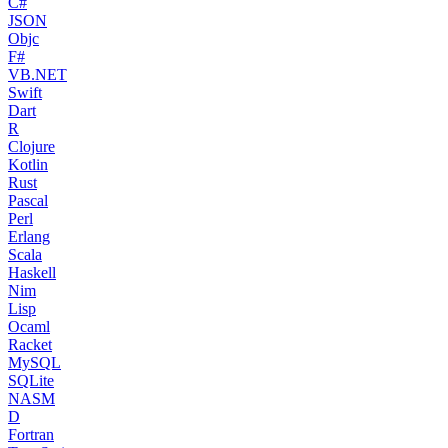
C#
JSON
Objc
F#
VB.NET
Swift
Dart
R
Clojure
Kotlin
Rust
Pascal
Perl
Erlang
Scala
Haskell
Nim
Lisp
Ocaml
Racket
MySQL
SQLite
NASM
D
Fortran