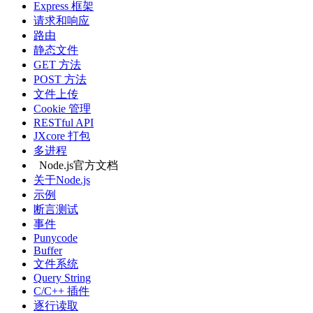
Express 框架
请求和响应
路由
静态文件
GET 方法
POST 方法
文件上传
Cookie 管理
RESTful API
JXcore 打包
多进程
Node.js官方文档
关于Node.js
示例
断言测试
事件
Punycode
Buffer
文件系统
Query String
C/C++ 插件
逐行读取