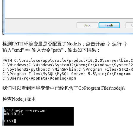
检测PATH环境变量是否配置了Node.js，点击开始=》运行=》
输入"cmd" => 输入命令"path"，输出如下结果：
PATH=C:\oraclexe\app\oracle\product\10.2.0\server\bin;C
C:\Windows;C:\Windows\System32\Wbem;C:\Windows\System32
c:\python32\python;C:\MinGW\bin;C:\Program Files\GTK2-R
C:\Program Files\MySQL\MySQL Server 5.5\bin;C:\Program 
我们可以看到环境变量中已经包含了C:\Program Files\nodejs\
检查Node.js版本