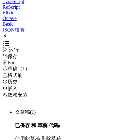
TypeScript
ReScript
Elixir
Octave
Basic
JSON校验

运行
保存

Fork

草稿（1）

格式刷
历史

嵌入
依赖安装

草稿(1)
已保存
和
草稿
代码:
使用此草稿
删除草稿