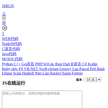
JSRUN
WEB代码
NodeJS代码
C语言代码
Java代码
MySQL代码
Python
C++
Go语言
PHP
SQLite
Rust
Dart
R语言
C#
Kotlin
Ruby
objc
F#
VB.NET
Swift
clojure
Groovy
Lua
Pascal
Perl
Bash
Erlang
Scala
Haskell
Nim
Lisp
Racket
Nasm
Fortran
版本：
JS在线运行